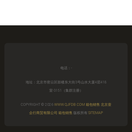
电话：-
地址：北京市密云区鼓楼东大街3号山水大厦4层418
室-3151（集群注册）
COPYRIGHT © 2026
WWW.QJFDB.COM
箱包销售
北京壹
企行商贸有限公司
箱包销售
版权所有
SITEMAP