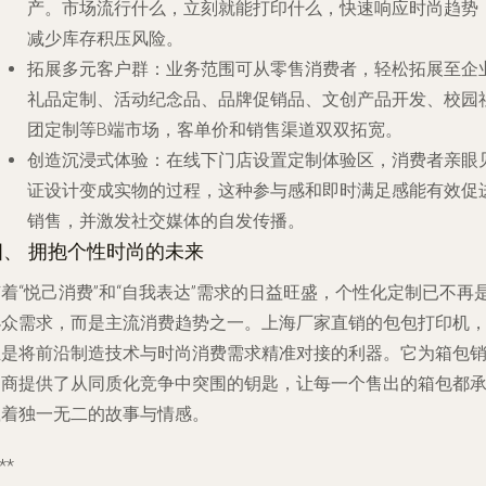
产。市场流行什么，立刻就能打印什么，快速响应时尚趋势
减少库存积压风险。
拓展多元客户群
：业务范围可从零售消费者，轻松拓展至企
礼品定制、活动纪念品、品牌促销品、文创产品开发、校园
团定制等B端市场，客单价和销售渠道双双拓宽。
创造沉浸式体验
：在线下门店设置定制体验区，消费者亲眼
证设计变成实物的过程，这种参与感和即时满足感能有效促
销售，并激发社交媒体的自发传播。
四、 拥抱个性时尚的未来
着“悦己消费”和“自我表达”需求的日益旺盛，个性化定制已不再
小众需求，而是主流消费趋势之一。上海厂家直销的包包打印机
正是将前沿制造技术与时尚消费需求精准对接的利器。它为箱包
售商提供了从同质化竞争中突围的钥匙，让每一个售出的箱包都
载着独一无二的故事与情感。
**