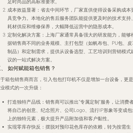
足时尚品的高标准要求。
成本效益显著
：省去中间环节，厂家直供使得设备采购成本
具竞争力。本地化的售后服务团队能提供更及时的技术支持
耗材供应和维修保养，大幅降低运营中的隐形成本。
定制化解决方案
：上海厂家通常具备强大的研发能力，能够
据销售商不同的业务规模、主打包型（如帆布包、PU包、皮
制品）和定制需求，提供从设备选型、工艺培训到营销模式
议的一站式解决方案。
三、 如何赋能箱包销售？
对于箱包销售商而言，引入包包打印机不仅是增加一台设备，更
商业模式的一次升级：
打造独特产品线
：销售商可以推出“专属定制”服务，让消费
将自己的创意、纪念照片、公司Logo、流行IP形象等变成包
上的独特元素，极大提升产品附加值和客户黏性。
实现零库存快反
：摆脱对预印花色库存的依赖，转为按需生