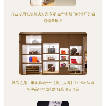
行业专用包装解决方案专家 金华市旭日织带厂的箱
包销售服务
风尚之巅，璀璨蓉城——【鼎贵大牌】1398㎡法国
奢侈品箱包成都旗舰店项目介绍