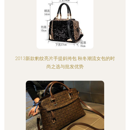
2013新款豹纹亮片手提斜挎包 秋冬潮流女包的时
尚之选与批发优势