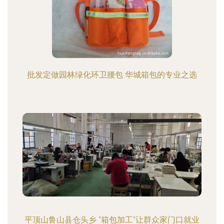
批发定做园林绿化环卫腰包 华城箱包的专业之选
平顶山鲁山县仓头乡 “箱包加工”让群众家门口就业