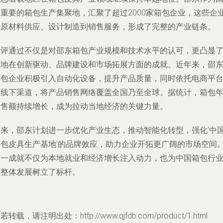
内重要的箱包生产集聚地，汇聚了超过2000家箱包企业，这些企
从原材料供应、设计制造到销售服务，形成了完整的产业链条。
复评通过不仅是对邵东箱包产业规模和技术水平的认可，更凸显
当地在创新驱动、品牌建设和市场拓展方面的成就。近年来，邵
箱包企业积极引入自动化设备，提升产品质量，同时依托电商平
和线下渠道，将产品销售网络覆盖全国乃至全球。据统计，箱包
销售额持续增长，成为拉动当地经济的关键力量。
未来，邵东计划进一步优化产业生态，推动智能化转型，强化'中
箱包皮具生产基地'的品牌效应，助力企业开拓更广阔的市场空间
这一成就不仅为本地就业和经济增长注入动力，也为中国箱包行
的整体发展树立了标杆。
若转载，请注明出处：http://www.qjfdb.com/product/1.html