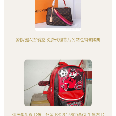
警惕“超A货”诱惑 免费代理背后的箱包销售陷阱
供应学生保书包、外贸书包及1680D单GU牛津布书