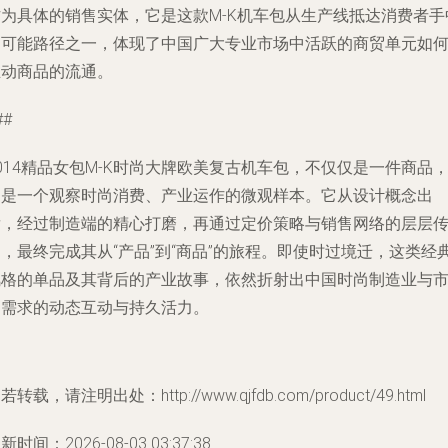
作为具体的销售实体，它是这款M-K机车包从生产线抵达消费者手
的可能路径之一，体现了中国广大专业市场中活跃的商贸单元如
推动商品的流通。
##
014精品女包M-K时尚大牌欧美复古机车包，不仅仅是一件商品
更是一个观察时尚消费、产业运作的微观样本。它从设计概念出
发，经过制造端的精心打磨，再通过定价策略与销售网络的层层
，最终完成其从“产品”到“商品”的旅程。即使时过境迁，这类经
风格的单品及其背后的产业故事，依然折射出中国时尚制造业与
场需求的动态互动与持久活力。
若转载，请注明出处：http://www.qjfdb.com/product/49.html
新时间：2026-08-03 03:37:38