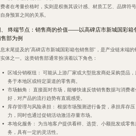
消费者在考量价格时，实则是权衡其设计感、材质工艺、品牌符
与自身预算之间的关系。
四、 终端节点：销售商的价值——以高碑店市新城国彩箱
销售部为例
信息末尾提及的“高碑店市新城国彩箱包销售部”，是产业链末端的
售实体之一。这类销售部通常扮演着以下角色：
区域分销枢纽：
可能从上游厂家或大型批发商处采购货品，
务于本地区或特定渠道的零售商。
市场触角：
直接面对市场，能够快速反馈销售数据与消费者
好，对产品的流行趋势有直观感受。
库存管理与风险承担：
根据市场预测进行备货，承担库存压
力，同时也通过促销活动激活存量市场。
本地化服务：
为当地客户提供看样、选货、小额批发或零售
务，具有一定的灵活性。