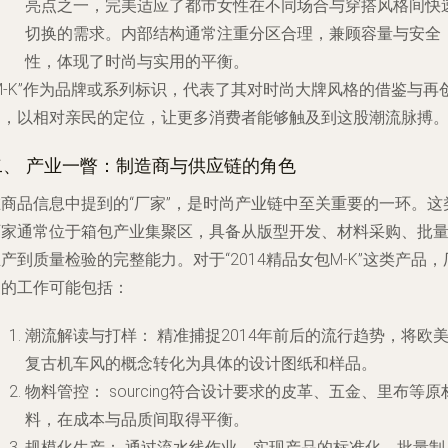
亮点之一，完美适应了都市女性在不同场合与穿搭风格间快
切换的需求。内部结构通常注重分区合理，兼顾容量与安全
性，体现了时尚与实用的平衡。
M-K”作为品牌或系列标识，代表了其对时尚大牌风格的借鉴与再
造，以相对亲民的定位，让更多消费者能够触及到这股潮流脉搏
二、 产业一瞥：制造商与供应链的角色
在商品信息中提到的“厂家”，是时尚产业链中至关重要的一环。这
厂家通常位于箱包产业集聚区，具备从版型开发、材料采购、批
产到质量检验的完整能力。对于“2014精品女包M-K”这类产品，
家的工作可能包括：
潮流解读与打样：
精准捕捉2014年前后的流行趋势，将欧
复古机车风的概念转化为具体的设计图纸和样品。
物料管控：
sourcing符合设计要求的皮革、五金、里布等原
料，在成本与品质间取得平衡。
规模化生产：
通过流水线作业，实现产品的标准化、批量制