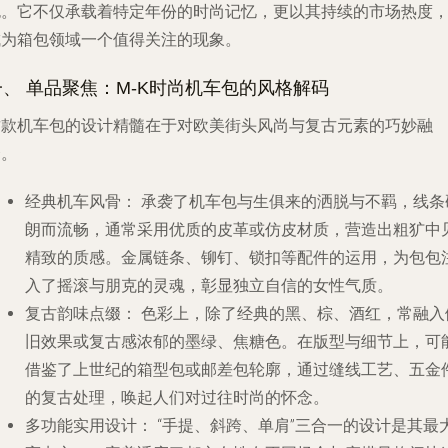
包。它不仅承载着特定年份的时尚记忆，更以其持续的市场热度
成为箱包领域一个值得关注的现象。
一、 单品聚焦：M-K时尚机车包的风格解码
这款机车包的设计精髓在于对欧美街头风尚与复古元素的巧妙融
合。
经典机车风骨：
承袭了机车包与生俱来的洒脱与不羁，线条
朗而流畅，通常采用优质的皮革或仿皮材质，营造出粗犷中
精致的质感。金属链条、铆钉、锁扣等配件的运用，为包包
入了摇滚与朋克的灵魂，彰显独立自信的女性气质。
复古韵味点缀：
色彩上，除了经典的黑、棕、酒红，常融入
旧效果或复古感浓郁的墨绿、焦糖色。在版型与细节上，可
借鉴了上世纪的箱型包或邮差包轮廓，通过缝线工艺、五金
的复古处理，唤起人们对过往时尚的怀念。
多功能实用设计：
“手提、斜跨、单肩”三合一的设计是其最