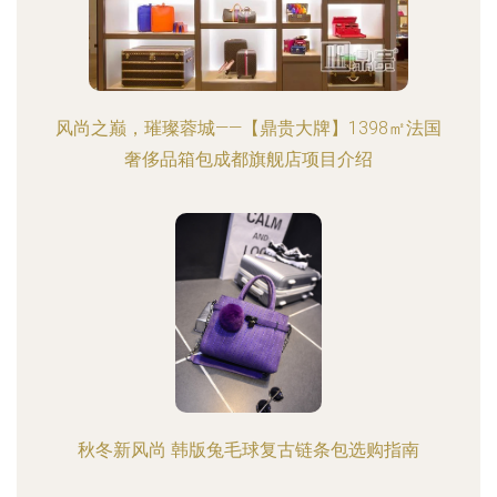
风尚之巅，璀璨蓉城——【鼎贵大牌】1398㎡法国
奢侈品箱包成都旗舰店项目介绍
秋冬新风尚 韩版兔毛球复古链条包选购指南