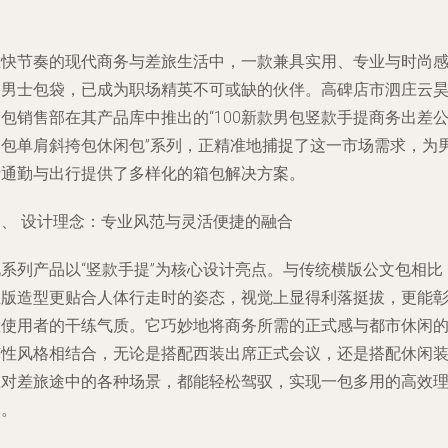
在快节奏的现代商务与差旅生活中，一款兼具实用、专业与时尚
的男士包袋，已成为职场精英不可或缺的伙伴。高碑店市泗庄云
包销售部在其产品库中推出的“100新款男包竖款手提商务出差
文包单肩斜挎包休闲包”系列，正精准地捕捉了这一市场需求，为
士通勤与出行提供了多样化的箱包解决方案。
一、 设计理念：专业风范与灵活便捷的融合
此系列产品以“竖款手提”为核心设计亮点。与传统横版公文包相比
竖版造型更贴合人体行走时的姿态，视觉上显得利落挺拔，更能
显使用者的干练气质。它巧妙地将商务所需的正式感与都市休闲
随性风格相结合，无论是搭配西装出席正式会议，还是搭配休闲
应对差旅途中的各种场景，都能轻松驾驭，实现一包多用的高效
念。