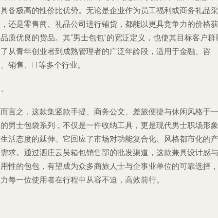
它具备极高的性价比优势。无论是企业作为员工福利或商务礼品
购，还是零售商、礼品公司进行铺货，都能以更具竞争力的价格
得品质优良的货品。其“男士包包”的宽泛定义，也使其目标客户群
盖了从青年创业者到成熟管理者的广泛年龄段，适用于金融、咨
、销售、IT等多个行业。
四、
总而言之，这款集竖款手提、商务公文、差旅便捷与休闲风格于
体的男士包袋系列，不仅是一件收纳工具，更是现代男士职场形
与生活态度的延伸。它回应了市场对功能复合化、风格都市化的
品需求。通过泗庄云昊箱包销售部的批发渠道，这款兼具设计感
实用性的包包，有望成为众多商旅人士与企事业单位的可靠选择
助力每一位使用者在行程中从容不迫，高效前行。