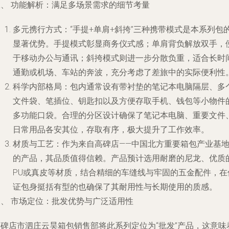
二、 功能解析：满足多场景需求的细节考量
多元携行方式
：“手提+单肩+斜挎”三种携带模式是本系列包
显著优势。手提模式彰显商务仪式感；单肩背负解放双手，
于移动办公与通讯；斜挎模式则进一步分散负重，适合长时
通勤或机场、车站的奔波，充分考虑了差旅中的实际便利性
科学内部格局
：包内通常设有带衬垫的笔记本电脑隔层、多
文件袋、笔插位、钥匙扣以及方便存取手机、钱包等小物件
多功能口袋。合理的分区设计确保了笔记本电脑、重要文件
日常用品各安其位，存取有序，极大提升了工作效率。
材质与工艺
：作为来自高碑店——中国北方重要箱包产业基
的产品，其品质值得信赖。产品预计选用耐磨的尼龙、优质
PU或真皮等材质，结合精细的车缝线与牢固的五金配件，在
证包身挺括有型的也确保了其耐用性与长期使用的质感。
三、 市场定位：批发优势与广泛适用性
高碑店市泗庄云昊箱包销售部将此系列定位为“批发”产品，这意味