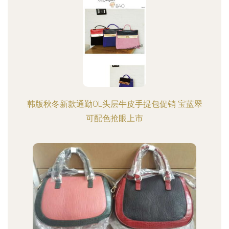
韩版秋冬新款通勤OL头层牛皮手提包促销 宝蓝翠
可配色抢眼上市