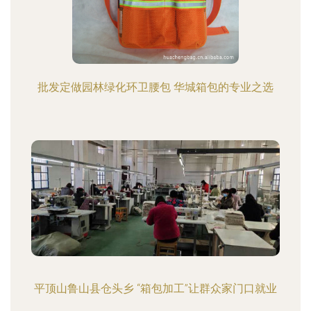
批发定做园林绿化环卫腰包 华城箱包的专业之选
平顶山鲁山县仓头乡 “箱包加工”让群众家门口就业