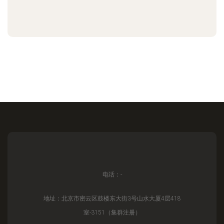
电话：-
地址：北京市密云区鼓楼东大街3号山水大厦4层418
室-3151（集群注册）