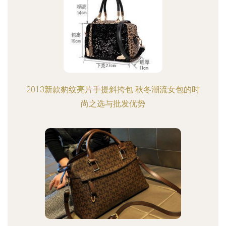
2013新款豹纹亮片手提斜挎包 秋冬潮流女包的时
尚之选与批发优势