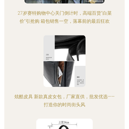
27岁赛特购物中心关门倒计时，高端百货“白菜
价”引抢购 箱包销售一空，落幕前的最后狂欢
炫酷皮具 新款真皮女包，厂家直供，批发优选——
打造你的时尚街头风