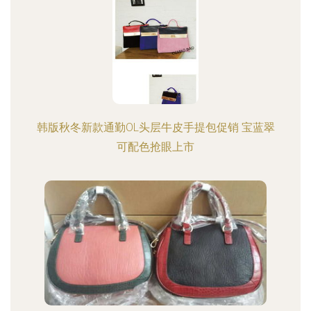
韩版秋冬新款通勤OL头层牛皮手提包促销 宝蓝翠
可配色抢眼上市