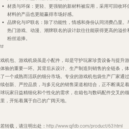
材质与环保
：更轻、更强韧的新材料被应用，采用可回收环
材料的产品也更能赢得市场好感。
品牌化与IP联名
：除了功能性，情感和身份认同消费凸显。
热门游戏、动漫、潮牌联名的设计款往往能获得更高的溢价
粉丝追捧。
##
游戏机包、游戏机袋虽是小配件，却是守护玩家珍贵设备与提升
玩体验的重要一环。其背后从设计、生产制造到销售的全链条，
现了一个成熟而活跃的细分市场。专业的游戏机包袋生产厂家通
持续创新、严控品质，与多元化的销售渠道相结合，正不断满足
全球玩家日益精细化和个性化的需求，在箱包与数码配件交叉的
域里，开拓着属于自己的广阔天地。
若转载，请注明出处：http://www.qjfdb.com/product/63.html