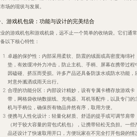
包市场的现状与发展。
一、游戏机包袋：功能与设计的完美结合
专业的游戏机包和游戏机袋，远不止一个简单的收纳袋。它们通
具备以下核心特性：
卓越的保护性
：内部采用柔软、防震的绒面或高密度海绵衬
垫，有效缓冲外力冲击，防止主机、手柄、屏幕在携带过程
因磕碰、挤压而受损。许多产品还具备防泼水或防水功能，
对意外溅洒或雨天出行。
合理的功能分区
：内部设计精妙，设有专属卡槽存放游戏卡
带，网格袋收纳数据线、充电器、耳机等配件，以及专门的
机与手柄位，确保所有物品井然有序，取用方便。
便携与人性化设计
：轻量化材质、舒适的提手或可调节肩带
（对于较大容量的背包式机包），让携带轻松无负担。一些
品还设计了快速取用开口，方便玩家在不完全打开包袋的情